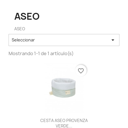
ASEO
ASEO

Seleccionar
Mostrando 1-1 de 1 artículo(s)
favorite_border
Vista rápida

CESTA ASEO PROVENZA
VERDE...